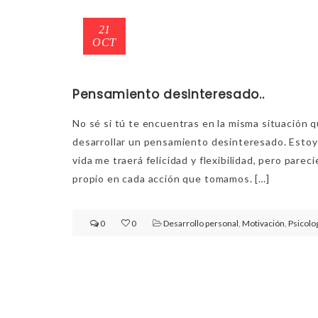
21
OCT
Pensamiento desinteresado..
No sé si tú te encuentras en la misma situación q
desarrollar un pensamiento desinteresado. Estoy 
vida me traerá felicidad y flexibilidad, pero par
propio en cada acción que tomamos. […]
0
0
Desarrollo personal
,
Motivación
,
Psicolo