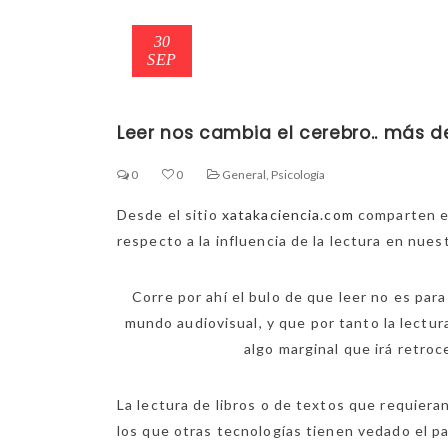
30
SEP
Leer nos cambia el cerebro.. más d
0
0
General
,
Psicología
Desde el sitio
xatakaciencia.com
comparten el
respecto a la influencia de la lectura en nue
Corre por ahí el bulo de que leer no es para
mundo audiovisual, y que por tanto la lectur
algo marginal que irá retroc
La lectura de libros o de textos que requiera
los que otras tecnologías tienen vedado el p