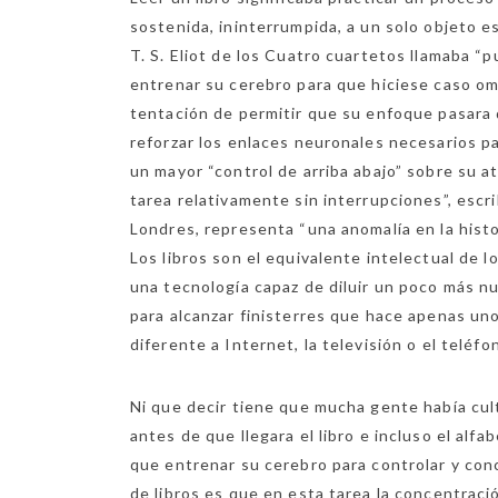
sostenida, ininterrumpida, a un solo objeto es
T. S. Eliot de los Cuatro cuartetos llamaba “
entrenar su cerebro para que hiciese caso omi
tentación de permitir que su enfoque pasara d
reforzar los enlaces neuronales necesarios pa
un mayor “control de arriba abajo” sobre su a
tarea relativamente sin interrupciones”, escr
Londres, representa “una anomalía en la histo
Los libros son el equivalente intelectual de lo
una tecnología capaz de diluir un poco más n
para alcanzar finisterres que hace apenas uno
diferente a Internet, la televisión o el teléf
Ni que decir tiene que mucha gente había cu
antes de que llegara el libro e incluso el alfa
que entrenar su cerebro para controlar y conc
de libros es que en esta tarea la concentrac