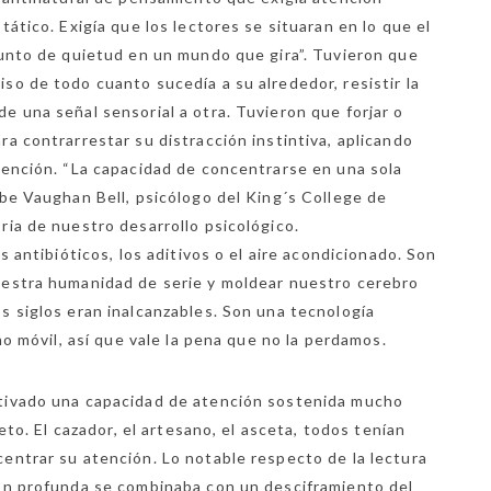
tático. Exigía que los lectores se situaran en lo que el
punto de quietud en un mundo que gira”. Tuvieron que
so de todo cuanto sucedía a su alrededor, resistir la
e una señal sensorial a otra. Tuvieron que forjar o
ra contrarrestar su distracción instintiva, aplicando
tención. “La capacidad de concentrarse en una sola
ibe Vaughan Bell, psicólogo del King´s College de
ria de nuestro desarrollo psicológico.
s antibióticos, los aditivos o el aire acondicionado. Son
uestra humanidad de serie y moldear nuestro cerebro
s siglos eran inalcanzables. Son una tecnología
ono móvil, así que vale la pena que no la perdamos.
ltivado una capacidad de atención sostenida mucho
beto. El cazador, el artesano, el asceta, todos tenían
entrar su atención. Lo notable respecto de la lectura
ión profunda se combinaba con un desciframiento del