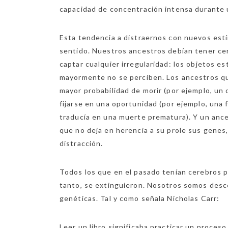
capacidad de concentración intensa durante 
Esta tendencia a distraernos con nuevos estí
sentido. Nuestros ancestros debían tener c
captar cualquier irregularidad: los objetos es
mayormente no se perciben. Los ancestros q
mayor probabilidad de morir (por ejemplo, un
fijarse en una oportunidad (por ejemplo, una 
traducía en una muerte prematura). Y un anc
que no deja en herencia a su prole sus genes,
distracción.
Todos los que en el pasado tenían cerebros pr
tanto, se extinguieron. Nosotros somos desc
genéticas. Tal y como señala Nicholas Carr:
Leer un libro significaba practicar un proces