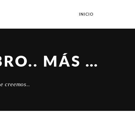
INICIO
LEER NOS CAMBIA EL CEREBRO.. MÁS DE LO QUE CREEMOS..
ue creemos..