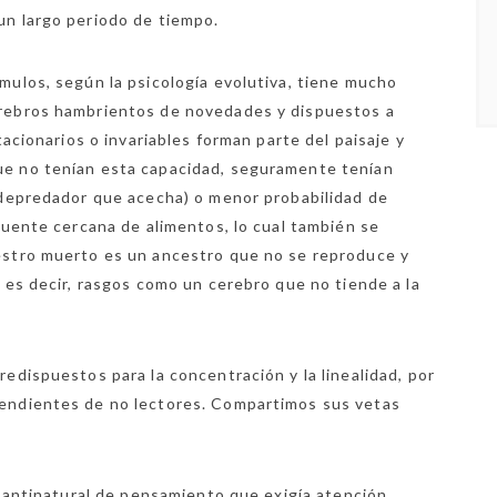
un largo periodo de tiempo.
mulos, según la psicología evolutiva, tiene mucho
erebros hambrientos de novedades y dispuestos a
tacionarios o invariables forman parte del paisaje y
ue no tenían esta capacidad, seguramente tenían
 depredador que acecha) o menor probabilidad de
fuente cercana de alimentos, lo cual también se
estro muerto es un ancestro que no se reproduce y
 es decir, rasgos como un cerebro que no tiende a la
edispuestos para la concentración y la linealidad, por
endientes de no lectores. Compartimos sus vetas
o antinatural de pensamiento que exigía atención